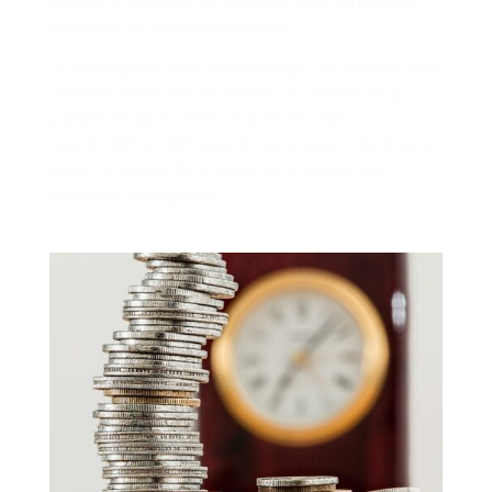
engager et convertir les audiences dans un paysage
numérique en constante mutation.
La convergence entre la technologie, les données et la
créativité continuera de redéfinir les normes de la
publicité en ligne, créant ainsi de nouvelles
opportunités et défis pour les annonceurs cherchant à
capter l’attention d’une audience de plus en plus
connectée et exigeante.