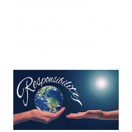
Leur nature interactive et personnalisée en fait un
moyen puissant pour les entreprises et les experts de
partager leurs connaissances tout en établissant des
relations significatives avec leur public. En exploitant
efficacement cette forme de communication en ligne,
les entreprises peuvent étendre leur portée et
renforcer leur impact dans un paysage numérique en
constante évolution.