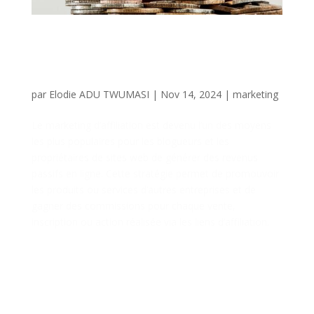
Marketing d’Affiliation :
Comment Monétiser Votre
Blog ou Site Web
par
Elodie ADU TWUMASI
|
Nov 14, 2024
|
marketing
Le marketing d’affiliation est devenu l’un des moyens
les plus populaires pour les blogueurs et les
propriétaires de sites web de générer des revenus
passifs en ligne. Cette stratégie permet de promouvoir
les produits ou services d’autres entreprises et de
gagner des commissions pour chaque vente,
inscription ou action réalisée via les liens d’affiliation.
Si vous cherchez à
rentabiliser votre blog ou
site web, voici un guide
pratique pour tirer profit du