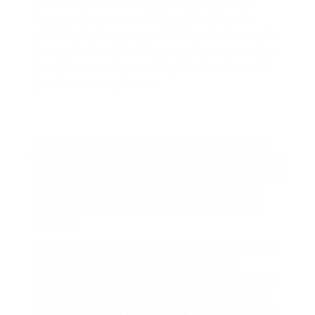
peut être coûteuse et ne garantit pas toujours un
engagement ou une connexion profonde avec le
public. De plus, le paysage médiatique évolue, avec de
plus en plus de consommateurs se tournant vers des
plateformes numériques où la publicité traditionnelle
peut être moins impactante.
Choisir la Stratégie Adaptée : Un
Équilibre Nécessaire
Le choix entre le marketing d’influence et la publicité
traditionnelle dépend fortement des objectifs, du public
cible et des ressources de chaque entreprise. Certaines
marques peuvent opter pour une combinaison des
deux stratégies pour tirer parti de leurs avantages
respectifs.
Pour les entreprises ciblant un public plus jeune et axé
sur les plateformes numériques, le marketing
d’influence peut offrir des résultats significatifs. D’autre
part, les marques visant une portée plus large et une
reconnaissance de masse peuvent trouver la publicité