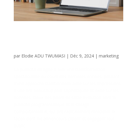
Le Monde de la Publicité en
Ligne : Programmatique, RTB
et Ciblage Comportemental
par
Elodie ADU TWUMASI
|
Déc 9, 2024
|
marketing
La publicité en ligne a subi une transformation
spectaculaire au cours des dernières années, passant
d’une approche traditionnelle axée sur les impressions
à une ère beaucoup plus sophistiquée et axée sur les
données. Deux des piliers de cette évolution sont la
publicité programmatique et le ciblage
comportemental, qui ont radicalement remodelé la
façon dont les annonceurs ciblent et engagent leur
public.
La Révolution Programmatique