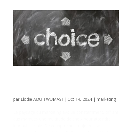
Marketing d’Influence vs
Publicité Traditionnelle :
Quelle Stratégie Choisir ?
par
Elodie ADU TWUMASI
|
Oct 14, 2024
|
marketing
Le paysage du marketing évolue constamment, offrant
aux marques une multitude de choix pour atteindre
leur public cible. Deux approches majeures se