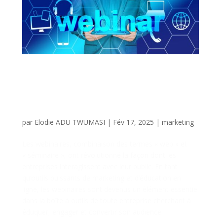
L’Explosion des Webinaires :
Comment Utiliser les
Webinaires pour Éduquer et
Convertir
par
Elodie ADU TWUMASI
|
Fév 17, 2025
|
marketing
Les webinaires, combinaison des termes « web » et
« séminaire », ont révolutionné la façon dont les
entreprises interagissent avec leur public. En tant
qu’outils puissants de marketing et d’éducation en
ligne, les webinaires sont devenus un élément essentiel
dans la boîte à outils de toute entreprise cherchant à
éduquer, engager et convertir son audience.