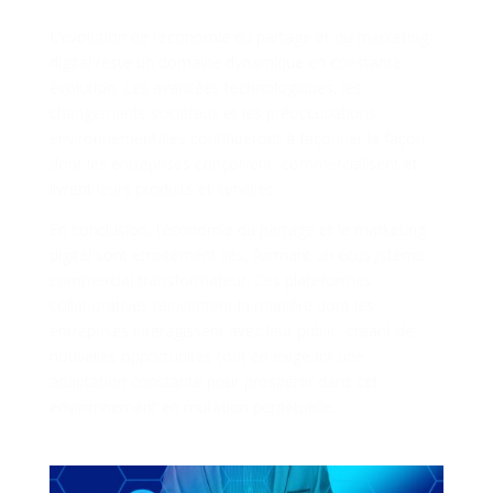
L’Évolution Continue
L’évolution de l’économie du partage et du marketing
digital reste un domaine dynamique en constante
évolution. Les avancées technologiques, les
changements sociétaux et les préoccupations
environnementales continueront à façonner la façon
dont les entreprises conçoivent, commercialisent et
livrent leurs produits et services.
En conclusion, l’économie du partage et le marketing
digital sont étroitement liés, formant un écosystème
commercial transformateur. Ces plateformes
collaboratives réinventent la manière dont les
entreprises interagissent avec leur public, créant de
nouvelles opportunités tout en exigeant une
adaptation constante pour prospérer dans cet
environnement en mutation perpétuelle.