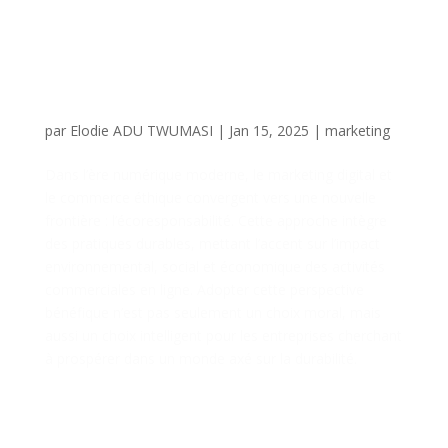
Marketing Digital et
Commerce Éthique : Les
Avantages de
l’Écoresponsabilité
par
Elodie ADU TWUMASI
|
Jan 15, 2025
|
marketing
Dans l’ère numérique moderne, le marketing digital et
le commerce éthique convergent vers une nouvelle
frontière : l’écoresponsabilité. Cette approche intègre
des pratiques durables, mettant l’accent sur l’impact
environnemental, social et économique des activités
commerciales en ligne. Adopter cette perspective
bénéfique n’est pas seulement un choix moral, mais
aussi un choix intelligent pour les entreprises cherchant
à prospérer dans un monde axé sur la durabilité.
Réduire l’empreinte
écologique