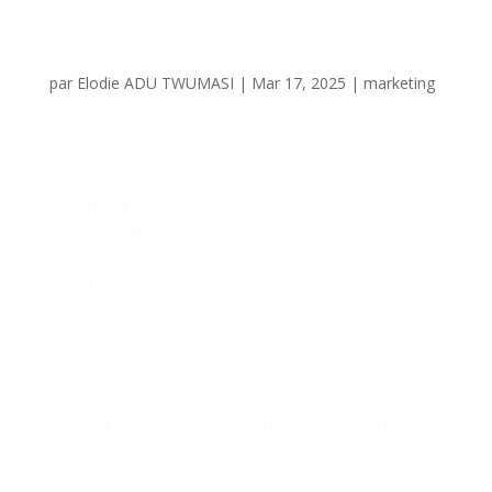
les Plateformes
Collaboratives Transforment
les Affaires
par
Elodie ADU TWUMASI
|
Mar 17, 2025
|
marketing
L’économie du partage a émergé comme un
phénomène majeur dans le paysage commercial
contemporain, transformant fondamentalement la
façon dont les entreprises interagissent avec les
consommateurs et entre elles. Ce modèle économique
novateur repose sur des plateformes collaboratives et
le marketing digital, offrant des opportunités sans
précédent pour redéfinir les stratégies commerciales
traditionnelles.
Redéfinition de la Consommation
Collaborative
Au cœur de l’économie du partage se trouvent les
plateformes en ligne qui facilitent l’échange de biens,
de services et d’expériences entre les individus. Des