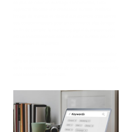
En plus de créer un avantage concurrentiel, cette
approche favorise une croissance durable, renforce
l’image de marque et répond aux attentes croissantes
des consommateurs pour un commerce plus éthique.
En fin de compte, le marketing digital écoresponsable
est un investissement dans un avenir durable pour les
entreprises et la planète.
Ce mariage entre marketing digital et écoresponsabilité
offre un potentiel immense, façonnant une nouvelle ère
où le succès commercial va de pair avec la responsabilité
environnementale et sociale.